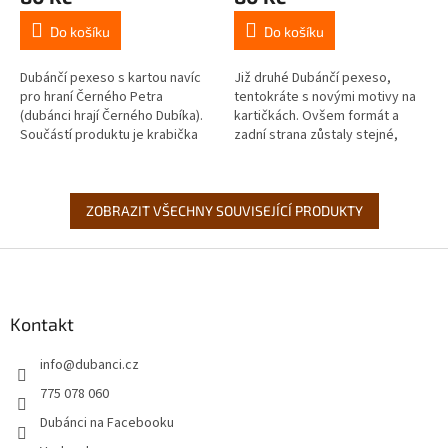
Do košíku
Do košíku
Dubánčí pexeso s kartou navíc
Již druhé Dubánčí pexeso,
pro hraní Černého Petra
tentokráte s novými motivy na
(dubánci hrají Černého Dubíka).
kartičkách. Ovšem formát a
Součástí produktu je krabička
zadní strana zůstaly stejné,
na všech 69 karet (sada
takže si ho můžete klidně
obsahuje klasických 2 × 32
smíchat s tím prvním pexesem a
karet, 4...
hrát...
ZOBRAZIT VŠECHNY SOUVISEJÍCÍ PRODUKTY
Z
á
p
a
Kontakt
t
info
@
dubanci.cz
í
775 078 060
Dubánci na Facebooku