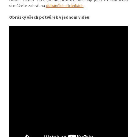
Online "demo" verzi (demo, protože obsahuje jen 2 x 15 kartiček)
si můžete zahrát na
dubánčích stránkách
.
Obrázky všech potvůrek v jednom videu: