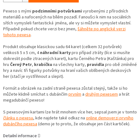
Pexeso s mými
podzimními potvůrkami
vyrobenými z přírodních
materiálů a nafocených na bílém pozadí. Fanoušci k nim na sociálních
sítích vymysleli fantastická jména, ale vy si můžete vymyslet vlastní.
Případně pokud chcete verzi bez jmen,
šáhněte po anglické verzi
tohoto pexesa
.
Produkt obsahuje klasickou sadu 64 karet (celkem 32 potvůrek)
velikosti 5 x 5 cm, 4
náhradní karty
pro případ ztráty (líce si musíte
dokreslit podle ztracených karet), kartu Černého Petra (Kaštánka) pro
hru
Černý Petr
,
krabičku
na všechny karty,
pravidla
pro obě zmíněné
hry a navíc tři figurky potvůrky na hraní vašich oblíbených deskových
her (stačí je vystřihnout a slepit).
Formát a obrázek na zadní straně pexesa zůstal stejný, takže si ho
můžete klidně smíchat s dubánčím
prvním
a
druhým pexesem
a hrát
megadubánčí pexeso!
S pexesovými kartami lze hrát mnohem více her, sepsal jsem je v tomto
článku o pexesu
, kde najdete také odkaz na
online demoverzi prvního
dubánčího pexesa
(demo je to proto, že obsahuje jen část kartiček).
Detailní informace