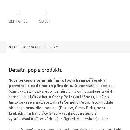
ZEPTAT SE
SDÍLET
Popis
Hodnocení
Diskuze
Detailní popis produktu
Nové
pexeso s originálními fotografiemi příšerek a
potvůrek z podzimních přírodnin
. Kromě vlastního pexesa
(klasických 2 × 32 karet o rozměru 5 × 5 cm) obsahuje také 4
náhradní kartičky a kartu
Černý Petr (kaštánek)
, takže si s
tímto pexesem můžete zahrát i Černého Petra. Produkt dále
obsahuje
pravidla
obou her (Pexeso, Černý Petr), hezkou
krabičku na kartičky
(stačí vystřihnout a slepit) a
vystřihovánku tří potvůrkových figurek do deskových her.