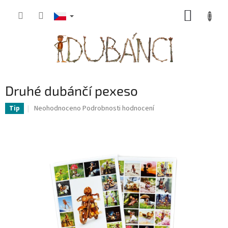
Přejít
NÁKUP
na
obsah
KOŠÍK
Druhé dubánčí pexeso
Průměrné
Neohodnoceno
Podrobnosti hodnocení
Tip
hodnocení
produktu
je
0,0
z
5
hvězdiček.