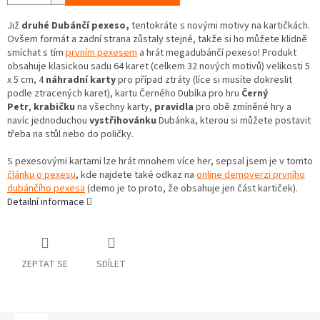
Již
druhé Dubánčí pexeso,
tentokráte s novými motivy na kartičkách.
Ovšem formát a zadní strana zůstaly stejné, takže si ho můžete klidně
smíchat s tím
prvním pexesem
a hrát megadubánčí pexeso! Produkt
obsahuje klasickou sadu 64 karet (celkem 32 nových motivů) velikosti 5
x 5 cm, 4
náhradní karty
pro případ ztráty (líce si musíte dokreslit
podle ztracených karet), kartu Černého Dubíka pro hru
Černý
Petr
,
krabičku
na všechny karty,
pravidla
pro obě zmíněné hry a
navíc jednoduchou
vystřihovánku
Dubánka, kterou si můžete postavit
třeba na stůl nebo do poličky.
S pexesovými kartami lze hrát mnohem více her, sepsal jsem je v tomto
článku o pexesu
, kde najdete také odkaz na
online demoverzi prvního
dubánčího pexesa
(demo je to proto, že obsahuje jen část kartiček).
Detailní informace
ZEPTAT SE
SDÍLET