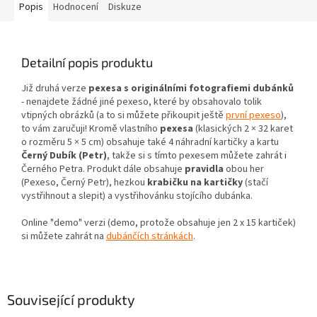
Popis
Hodnocení
Diskuze
Detailní popis produktu
Již druhá verze
pexesa s originálními fotografiemi dubánků
- nenajdete žádné jiné pexeso, které by obsahovalo tolik
vtipných obrázků (a to si můžete přikoupit ještě
první pexeso
),
to vám zaručuji! Kromě vlastního
pexesa
(klasických 2 × 32 karet
o rozměru 5 × 5 cm) obsahuje také 4 náhradní kartičky a kartu
Černý Dubík (Petr)
, takže si s tímto pexesem můžete zahrát i
Černého Petra. Produkt dále obsahuje
pravidla
obou her
(Pexeso, Černý Petr), hezkou
krabičku na kartičky
(stačí
vystřihnout a slepit) a vystřihovánku stojícího dubánka.
Online "demo" verzi (demo, protože obsahuje jen 2 x 15 kartiček)
si můžete zahrát na
dubánčích stránkách
.
Související produkty