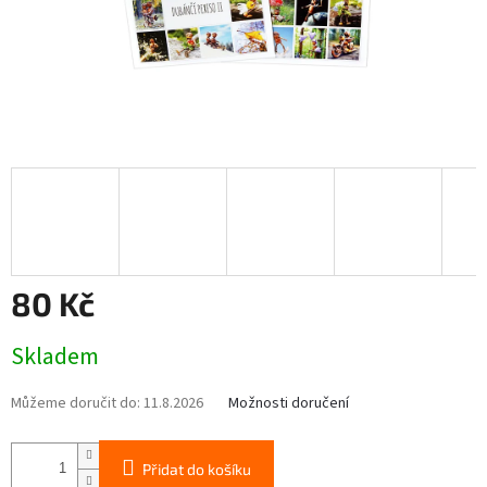
80 Kč
Měrná
Skladem
cena:
Můžeme doručit do:
11.8.2026
Možnosti doručení
Přidat do košíku