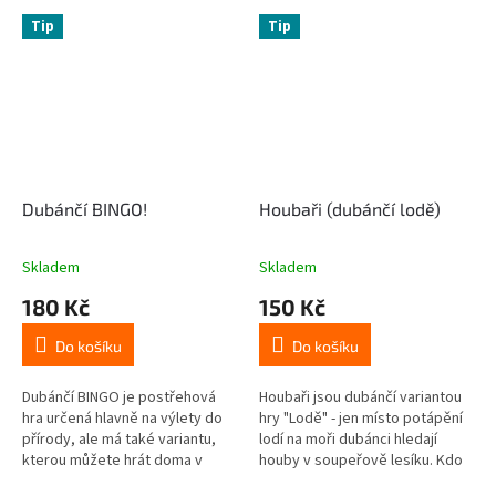
Tip
Tip
Dubánčí BINGO!
Houbaři (dubánčí lodě)
Skladem
Skladem
180 Kč
150 Kč
Do košíku
Do košíku
Dubánčí BINGO je postřehová
Houbaři jsou dubánčí variantou
hra určená hlavně na výlety do
hry "Lodě" - jen místo potápění
přírody, ale má také variantu,
lodí na moři dubánci hledají
kterou můžete hrát doma v
houby v soupeřově lesíku. Kdo
obyváku. Stejně jako v
první najde všechny soupeřovy