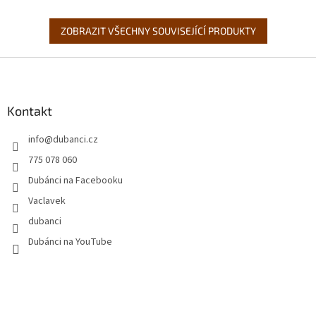
klasickém BINGU jde o
hříbky, vyhrává! Hra je...
vyškrtání...
ZOBRAZIT VŠECHNY SOUVISEJÍCÍ PRODUKTY
Z
á
p
a
Kontakt
t
info
@
dubanci.cz
í
775 078 060
Dubánci na Facebooku
Vaclavek
dubanci
Dubánci na YouTube