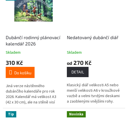
Dubánčí rodinný plánovací
Nedatovaný dubánčí diář
kalendář 2026
Skladem
Skladem
310 Kč
270 Kč
od
DETAIL
Do košíku
Klasický diář velikosti A5 nebo
Jiná verze nástěnného
menší velikosti A6 v kroužkové
dubánčího kalendáře pro rok
vazbě a velmi tvrdými deskami
2026. Kalendář má velikost A3
a zaoblenými vnějšími rohy.
(42 x 30 cm), ale na stěně visí
Uvnitř najdete 140 černobílých
otevřený (tedy ve skutečnosti
stránek, tedy...
má velikost 2xA3) a je...
Tip
Novinka