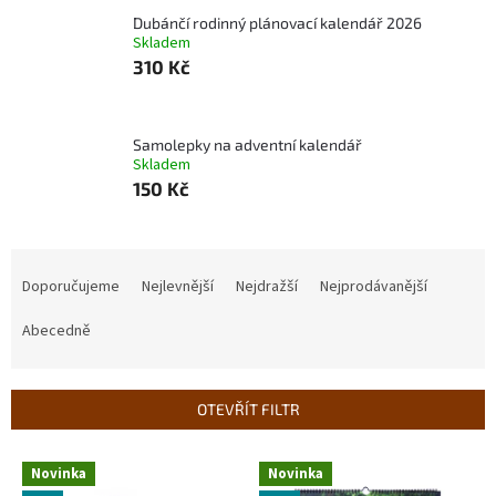
l
Dubánčí rodinný plánovací kalendář 2026
Skladem
310 Kč
Samolepky na adventní kalendář
Skladem
150 Kč
Ř
a
Doporučujeme
Nejlevnější
Nejdražší
Nejprodávanější
z
e
Abecedně
n
í
p
OTEVŘÍT FILTR
r
o
V
Novinka
Novinka
d
ý