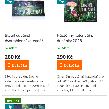
u
Tip
Tip
p
k
i
t
s
ů
p
r
o
d
Stolní dubánčí
Nástěnný kalendář s
u
dvoutýdenní kalendář
dubánky 2026
k
2026
Skladem
Skladem
t
280 Kč
290 Kč
ů
Do košíku
Do košíku
Stolní verze dubánčího
Originální nástěnný kalendář pro
kalendáře ve dvoutýdenním
rok 2026 velikosti A3 (celkem 14
provedení pro rok 2026. Každá
stránek 42 x 30 cm - úvodní
stránka obsahuje dva týdny s
stránka, 12 stránek pro
daty, svátky, prázdninami, čísly
jednotlivé měsíce a závěrečná
týdne a mezi nimi je...
stránka s malým...
Novinka
Tip