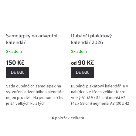
Samolepky na adventní
Dubánčí plakátový
kalendář
kalendář 2026
Skladem
Skladem
150 Kč
90 Kč
od
DETAIL
DETAIL
Sada dubánčích samolepek na
Dubánčí plakátový kalendář je v
vytvoření adventního kalendáře
nabídce ve třech velikostech:
nejen pro děti. Na jednom archu
velký A1 (59 x 84 cm) menší A2
je 24 velkých kulatých
(42 x 59 cm) nejmenší A3 (30 x 42
samolepek pro jednotlivé dny a
cm) A dvou různých
mezery mezi nimi jsou
provedeních:...
6
položek celkem
O
vyplněné...
v
l
Z