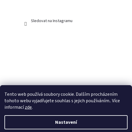
Sledovat na Instagramu
Tento web používá soubory cookie. Dalším procházením
tohoto webu vyjadřujete souhlas s jejich používáním.. Více
informací
zde
.
Nastavení
Vytvořil Shoptet