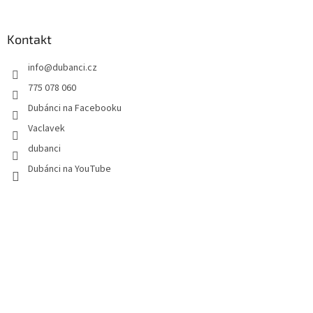
á
á
d
p
a
a
Kontakt
c
t
í
info
@
dubanci.cz
í
p
r
775 078 060
v
Dubánci na Facebooku
k
y
Vaclavek
v
dubanci
ý
p
Dubánci na YouTube
i
s
u