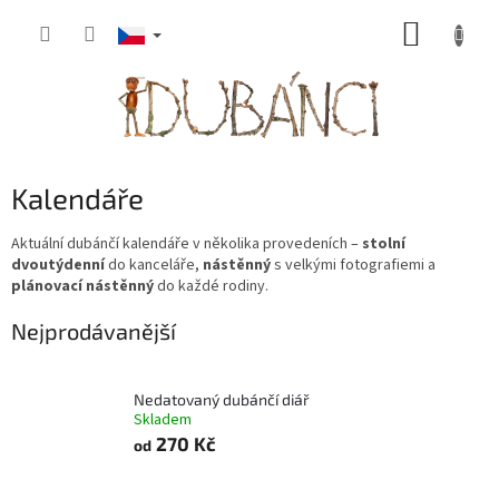
Přejít
NÁKUP
na
obsah
KOŠÍK
P
Kalendáře
o
s
Aktuální dubánčí kalendáře v několika provedeních –
stolní
dvoutýdenní
do kanceláře,
nástěnný
s velkými fotografiemi a
t
plánovací nástěnný
do každé rodiny.
r
a
Nejprodávanější
n
n
í
Nedatovaný dubánčí diář
p
Skladem
a
270 Kč
od
n
e