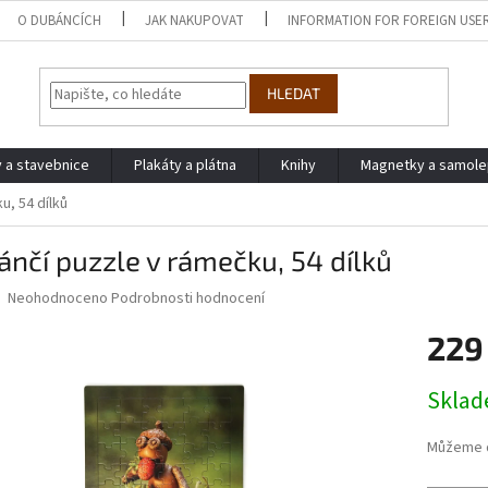
O DUBÁNCÍCH
JAK NAKUPOVAT
INFORMATION FOR FOREIGN USE
HLEDAT
y a stavebnice
Plakáty a plátna
Knihy
Magnetky a samol
u, 54 dílků
nčí puzzle v rámečku, 54 dílků
Průměrné
Neohodnoceno
Podrobnosti hodnocení
hodnocení
produktu
229
je
0,0
Měrná
Skla
z
cena:
5
hvězdiček.
Můžeme d