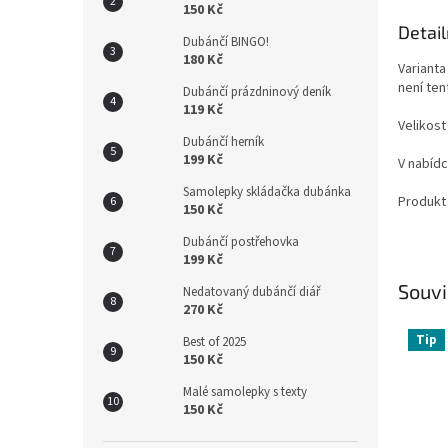
150 Kč
Detail
Dubánčí BINGO!
180 Kč
Variant
není ten
Dubánčí prázdninový deník
119 Kč
Velikost
Dubánčí herník
199 Kč
V nabídc
Samolepky skládačka dubánka
Produkt 
150 Kč
Dubánčí postřehovka
199 Kč
Souvi
Nedatovaný dubánčí diář
270 Kč
Tip
Best of 2025
150 Kč
Malé samolepky s texty
150 Kč