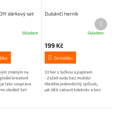
DIY dárkový set
Dubánčí herník
Další
produkt
Skladem
Skladem
199 Kč
šíku
Do košíku
svým známým na
33 her s tužkou a papírem
inální kreativní
- Zažeň nudu bez mobilu!
 je tato souprava
Hledáte jednoduchý způsob,
mo ideální! Set
jak děti zabavit kdekoliv a bez
enší plátěný pytlík
obrazovek? Dubánčí herník je
entimetrů) s dubánčím
hravý sešit plný osvědčených
i...