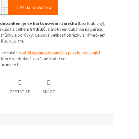
Přidat do košíku
s dubánkem jen v kartonovém rámečku
(bez krabičky),
 skládá z celkem
54 dílků
, s motivem dubánka na pařezu,
 jahůdky a borůvky. Celková velikost obrázku s rámečkem
ně 26 x 18 cm.
e se také na
větší variantu dubánčího puzzle obsahující
, které se dodává v krásné krabičce.
informace
ZEPTAT SE
SDÍLET