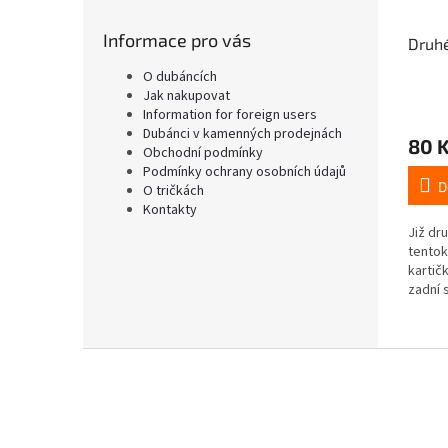
Informace pro vás
Druh
O dubáncích
Jak nakupovat
Information for foreign users
Dubánci v kamenných prodejnách
80 
Obchodní podmínky
Podmínky ochrany osobních údajů
D
O tričkách
Kontakty
Již dr
tentok
kartič
zadní 
takže 
smícha
a hrát..
Z
á
p
a
t