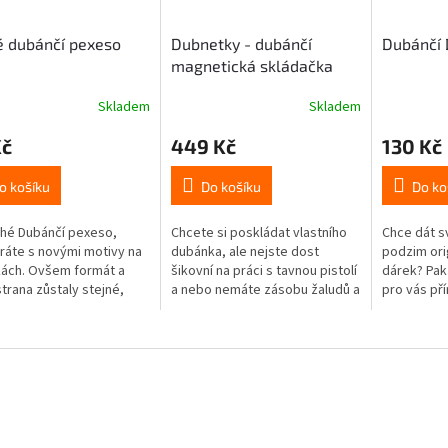
é dubánčí pexeso
Dubnetky - dubánčí
Dubánčí 
magnetická skládačka
Skladem
Skladem
Kč
449 Kč
130 Kč
o košíku
Do košíku
Do ko
uhé Dubánčí pexeso,
Chcete si poskládat vlastního
Chce dát 
ráte s novými motivy na
dubánka, ale nejste dost
podzim orig
kách. Ovšem formát a
šikovní na práci s tavnou pistolí
dárek? Pak
strana zůstaly stejné,
a nebo nemáte zásobu žaludů a
pro vás pří
si ho můžete klidně
dalších přírodnin? Nevadí, z
obsahuje m
t s tím prvním pexesem
těchno magnetků si
(14 x 22 c
.
poskládáte...
potiskem...