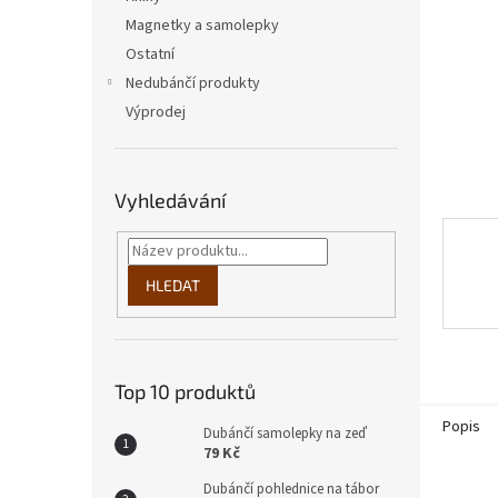
n
Magnetky a samolepky
e
Ostatní
l
Nedubánčí produkty
Výprodej
Vyhledávání
HLEDAT
Top 10 produktů
Popis
Dubánčí samolepky na zeď
79 Kč
Dubánčí pohlednice na tábor