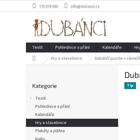
Přejít
775 078 060
info@dubanci.cz
na
obsah
Textil
Pohlednice a přání
Kalendáře
Hr
Domů
Hry a stavebnice
Dubánčí puzzle v rámečk
P
Dubá
o
Přeskočit
s
Kategorie
kategorie
Tip
t
r
Textil
a
Pohlednice a přání
n
Kalendáře
n
í
Hry a stavebnice
p
Plakáty a plátna
a
Knihy