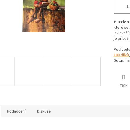
Puzzle 
které se
jak svačí
je přibliž
Podívejt
100 dílků
Detailní 
TISK
Hodnocení
Diskuze