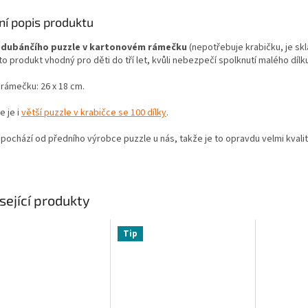
ní popis produktu
a
dubánčího puzzle v kartonovém rámečku
(nepotřebuje krabičku, je skla
to produkt vhodný pro děti do tří let, kvůli nebezpečí spolknutí malého dílku
 rámečku: 26 x 18 cm.
e je i
větší puzzle v krabičce se 100 dílky
.
pochází od předního výrobce puzzle u nás, takže je to opravdu velmi kvali
sející produkty
Tip