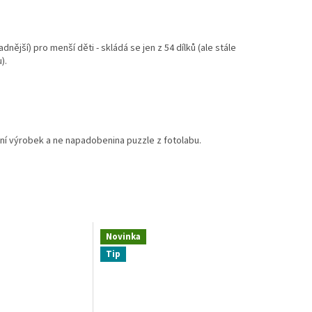
dnější) pro menší děti - skládá se jen z 54 dílků (ale stále
).
tní výrobek a ne napadobenina puzzle z fotolabu.
Novinka
Tip