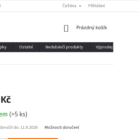
Čeština
RS
DUBÁNCI V KAMENNÝCH PRODEJNÁCH
Přihlášení
OBCHODNÍ PODMÍNKY
NÁKUPNÍ
Prázdný košík
KOŠÍK
epky
Ostatní
Nedubánčí produkty
Výprodej
O dubá
 Kč
dem
(>5 ks)
oručit do:
11.8.2026
Možnosti doručení