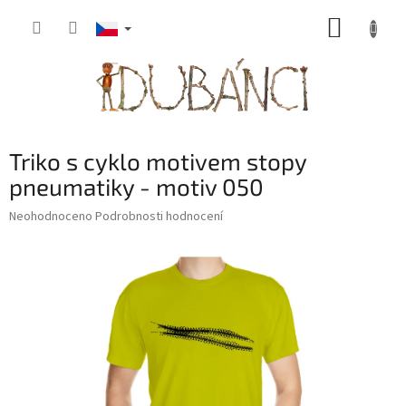
Přejít
NÁKUP
na
obsah
KOŠÍK
Triko s cyklo motivem stopy
pneumatiky - motiv 050
Průměrné
Neohodnoceno
Podrobnosti hodnocení
hodnocení
produktu
je
0,0
z
5
hvězdiček.