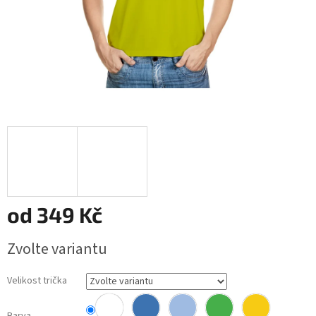
od
349 Kč
Měrná
Zvolte variantu
cena:
Velikost trička