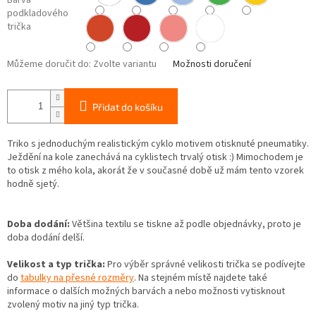
Barva
podkladového
trička
Můžeme doručit do:
Zvolte variantu
Možnosti doručení
Přidat do košíku
Triko s jednoduchým realistickým cyklo motivem otisknuté pneumatiky.
Ježdění na kole zanechává na cyklistech trvalý otisk :) Mimochodem je
to otisk z mého kola, akorát že v současné době už mám tento vzorek
hodně sjetý.
Doba dodání:
Většina textilu se tiskne až podle objednávky, proto je
doba dodání delší.
Velikost a typ trička:
Pro výběr správné velikosti trička se podívejte
do
tabulky na přesné rozměry
. Na stejném místě najdete také
informace o dalších možných barvách a nebo možnosti vytisknout
zvolený motiv na jiný typ trička.