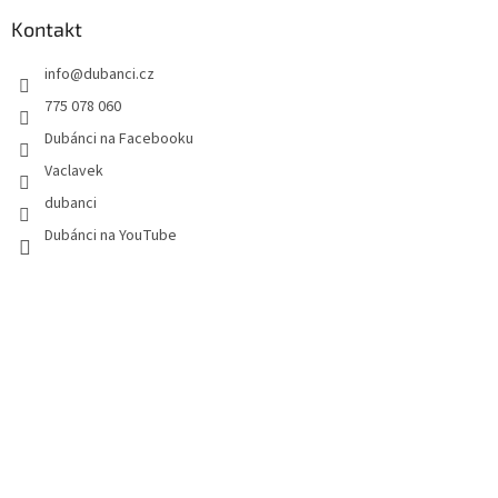
p
a
Kontakt
t
info
@
dubanci.cz
í
775 078 060
Dubánci na Facebooku
Vaclavek
dubanci
Dubánci na YouTube