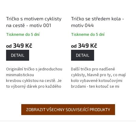
Tričko s motivem cyklisty
Tričko se středem kola -
na cestě - motiv 001
motiv 044
Tiskneme do 5 dní
Tiskneme do 5 dní
349 Kč
349 Kč
od
od
DETAIL
DETAIL
Originální tričko s jednoduchou
Další tričko pro nadšené
minimalistickou
cyklisty, hlavně pro ty, co mají
kresbou cyklistou na cestě. Je
kolo vybavené kotoučovými
to výborný dárek pro každého
brzdami - ten kotouč se mi
bajkera, závodního cyklistu či
vždycky strašně líbil, tak jsem
amatérského nadšence
rád, že jsem jej konečně...
cyklistiky. Na...
ZOBRAZIT VŠECHNY SOUVISEJÍCÍ PRODUKTY
Z
á