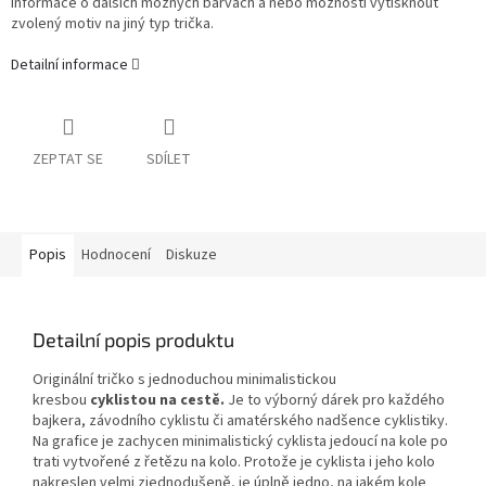
informace o dalších možných barvách a nebo možnosti vytisknout
zvolený motiv na jiný typ trička.
Detailní informace
ZEPTAT SE
SDÍLET
Popis
Hodnocení
Diskuze
Detailní popis produktu
Originální tričko s jednoduchou minimalistickou
kresbou
cyklistou na cestě.
Je to výborný dárek pro každého
bajkera, závodního cyklistu či amatérského nadšence cyklistiky.
Na grafice je zachycen minimalistický cyklista jedoucí na kole po
trati vytvořené z řetězu na kolo. Protože je cyklista i jeho kolo
nakreslen velmi zjednodušeně, je úplně jedno, na jakém kole