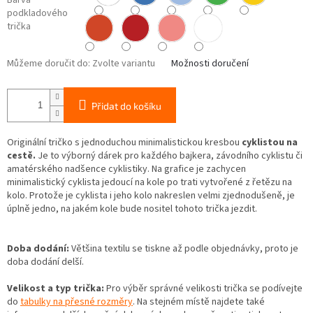
Barva
podkladového
trička
Můžeme doručit do:
Zvolte variantu
Možnosti doručení
Přidat do košíku
Originální tričko s jednoduchou minimalistickou kresbou
cyklistou na
cestě.
Je to výborný dárek pro každého bajkera, závodního cyklistu či
amatérského nadšence cyklistiky. Na grafice je zachycen
minimalistický cyklista jedoucí na kole po trati vytvořené z řetězu na
kolo. Protože je cyklista i jeho kolo nakreslen velmi zjednodušeně, je
úplně jedno, na jakém kole bude nositel tohoto trička jezdit.
Doba dodání:
Většina textilu se tiskne až podle objednávky, proto je
doba dodání delší.
Velikost a typ trička:
Pro výběr správné velikosti trička se podívejte
do
tabulky na přesné rozměry
. Na stejném místě najdete také