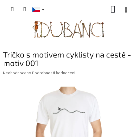
Přejít
NÁKUP
na
obsah
KOŠÍK
Tričko s motivem cyklisty na cestě -
motiv 001
Průměrné
Neohodnoceno
Podrobnosti hodnocení
hodnocení
produktu
je
0,0
z
5
hvězdiček.