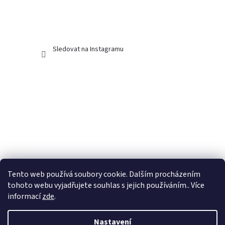
Sledovat na Instagramu
Tento web používá soubory cookie. Dalším procházením
tohoto webu vyjadřujete souhlas s jejich používáním.. Více
informací
zde
.
Nastavení
Vytvořil Shoptet