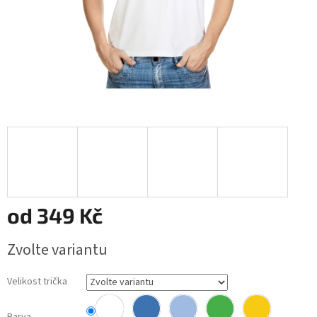
od
349 Kč
Měrná
Zvolte variantu
cena:
Velikost trička