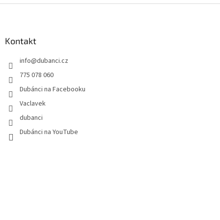
Z
á
p
a
Kontakt
t
info
@
dubanci.cz
í
775 078 060
Dubánci na Facebooku
Vaclavek
dubanci
Dubánci na YouTube