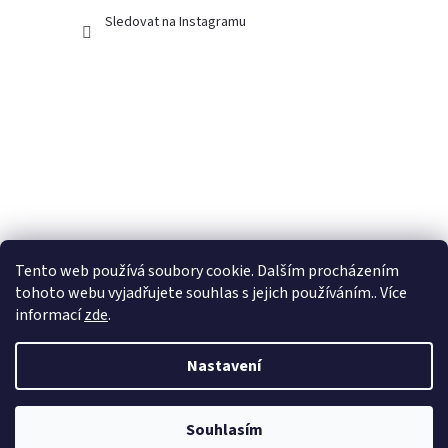
Sledovat na Instagramu
Tento web používá soubory cookie. Dalším procházením
tohoto webu vyjadřujete souhlas s jejich používáním.. Více
informací
zde
.
Nastavení
Vytvořil Shoptet
Souhlasím
Copyright 2026
Dubánčí eshop
. Všechna práva vyhrazena.