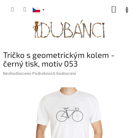
Přejít
NÁKUP
na
obsah
KOŠÍK
Tričko s geometrickým kolem -
černý tisk, motiv 053
Průměrné
Neohodnoceno
Podrobnosti hodnocení
hodnocení
produktu
je
0,0
z
5
hvězdiček.