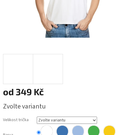
od
349 Kč
Měrná
Zvolte variantu
cena:
Velikost trička