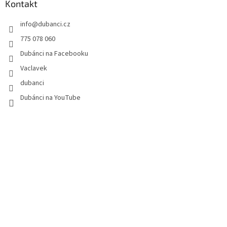
a
Kontakt
t
info
@
dubanci.cz
í
775 078 060
Dubánci na Facebooku
Vaclavek
dubanci
Dubánci na YouTube