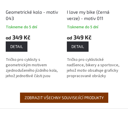
Geometrické kolo - motiv
I love my bike (černá
043
verze) - motiv 011
Tiskneme do 5 dní
Tiskneme do 5 dní
349 Kč
349 Kč
od
od
DETAIL
DETAIL
Tričko pro cyklisty s
Tričko pro cyklistické
geometrickým motivem
nadšence, bikery a sportovce,
zjednodušeného jízdního kola,
jehož motiv obsahuje graficky
jehož jednotlivé části jsou
propracované obrázky
vyšrafované jednotným
klasického cyklovybavení. Doba
vzorkem. Tohleto hraní s
dodání: Většina textilu se tiskne
geometrií a cyklistickými...
až...
ZOBRAZIT VŠECHNY SOUVISEJÍCÍ PRODUKTY
Z
á
p