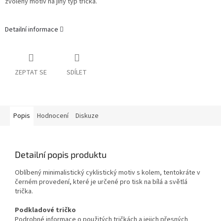
zvolený motiv na jiný typ trička.
Detailní informace
ZEPTAT SE
SDÍLET
Popis
Hodnocení
Diskuze
Detailní popis produktu
Oblíbený minimalistický cyklistický motiv s kolem, tentokráte v
černém provedení, které je určené pro tisk na bílá a světlá
trička.
Podkladové tričko
Podrobné informace o použitých tričkách a jejich přesných