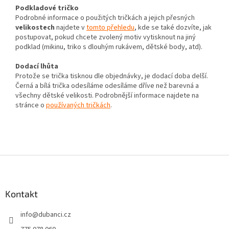
Podkladové tričko
Podrobné informace o použitých tričkách a jejich přesných
velikostech
najdete v
tomto přehledu
, kde se také dozvíte, jak
postupovat, pokud chcete zvolený motiv vytisknout na jiný
podklad (mikinu, triko s dlouhým rukávem, dětské body, atd).
Dodací lhůta
Protože se trička tisknou dle objednávky, je dodací doba delší.
Černá a bílá trička odesíláme odesíláme dříve než barevná a
všechny dětské velikosti. Podrobnější informace najdete na
stránce o
používaných tričkách
.
Z
á
p
a
Kontakt
t
info
@
dubanci.cz
í