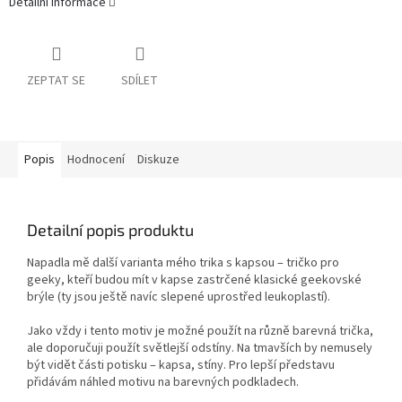
Detailní informace
ZEPTAT SE
SDÍLET
Popis
Hodnocení
Diskuze
Detailní popis produktu
Napadla mě další varianta mého trika s kapsou – tričko pro
geeky, kteří budou mít v kapse zastrčené klasické geekovské
brýle (ty jsou ještě navíc slepené uprostřed leukoplastí).
Jako vždy i tento motiv je možné použít na různě barevná trička,
ale doporučuji použít světlejší odstíny. Na tmavších by nemusely
být vidět části potisku – kapsa, stíny. Pro lepší představu
přidávám náhled motivu na barevných podkladech.