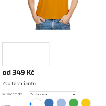
od
349 Kč
Měrná
Zvolte variantu
cena:
Velikost trička