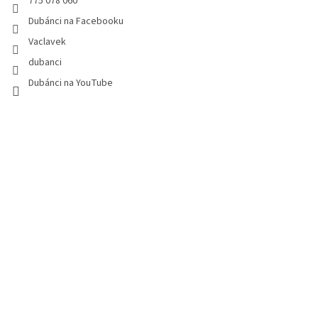
775 078 060
Dubánci na Facebooku
Vaclavek
dubanci
Dubánci na YouTube