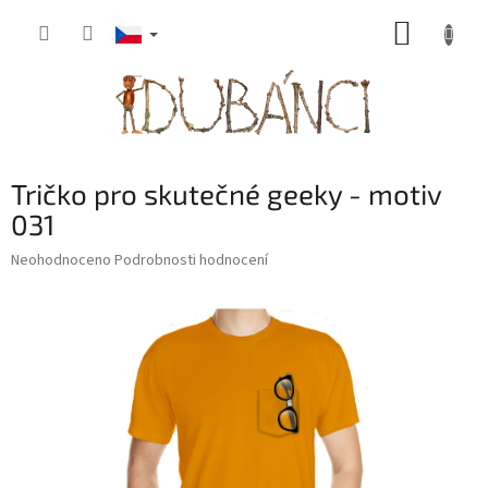
Přejít
NÁKUP
na
obsah
KOŠÍK
Tričko pro skutečné geeky - motiv
031
Průměrné
Neohodnoceno
Podrobnosti hodnocení
hodnocení
produktu
je
0,0
z
5
hvězdiček.