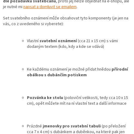
dle požadavků svatebčanů
, proto jej nelze objednat na e-shopu, ale
je nutné mi
napsat a domluvit se emailem
.
Set svatebního oznámení může obsahovat tyto komponenty (je jen na
vás, co z uvedeného si vyberete):
Vlastní
svatební oznámení
(cca 21 x 15 cm) s vámi
dodaným textem (kdo, kdy a kde se vdává)
Ke každému oznámení je možné přidat hnědou
přírodní
obálkou s dubánčím potiskem
Pozvánka ke stolu
(poloviční velikosti, tedy cca 10 x 15
cm), opět můžete mít na ní vlastní text a další informace
Prázdné
jmenovky pro svatební tabuli
(po přeložení
cca 7 x 4 cm) s dubánkem a duběnkou, na které pak jen