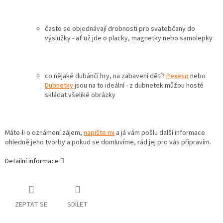
často se objednávají drobnosti pro svatebčany do
výslužky - ať už jde o placky, magnetky nebo samolepky
co nějaké dubánčí hry, na zabavení dětí?
Pexeso
nebo
Dubnetky
jsou na to ideální - z dubnetek můžou hosté
skládat všeliké obrázky
Máte-li o oznámení zájem,
napište mi
a já vám pošlu další informace
ohledně jeho tvorby a pokud se domluvíme, rád jej pro vás připravím.
Detailní informace
ZEPTAT SE
SDÍLET