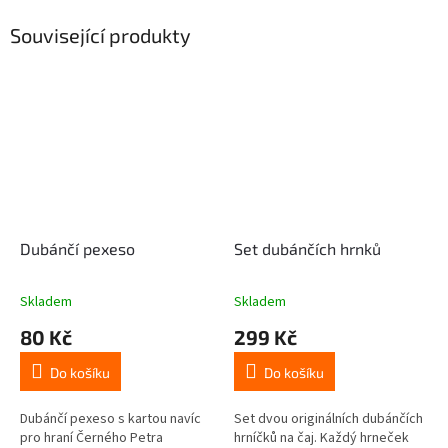
Související produkty
Dubánčí pexeso
Set dubánčích hrnků
Skladem
Skladem
80 Kč
299 Kč
Do košíku
Do košíku
Dubánčí pexeso s kartou navíc
Set dvou originálních dubánčích
pro hraní Černého Petra
hrníčků na čaj. Každý hrneček