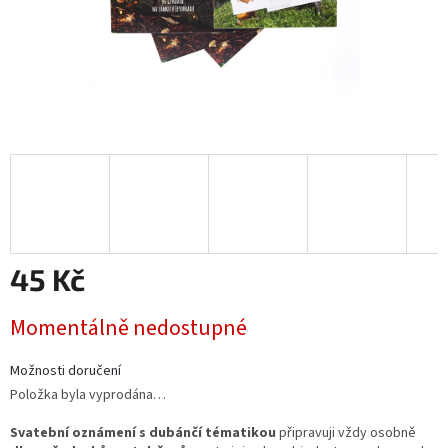
45 Kč
Měrná
Momentálně nedostupné
cena:
Možnosti doručení
Položka byla vyprodána…
Svatební oznámení s dubánčí tématikou
připravuji vždy osobně