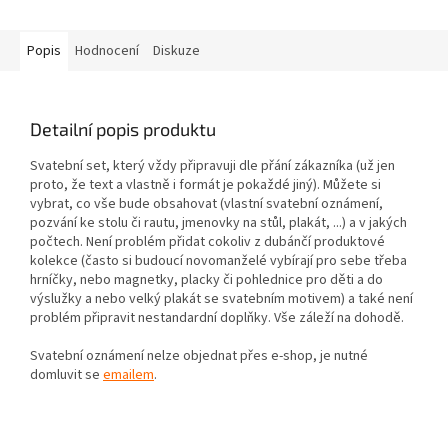
Popis
Hodnocení
Diskuze
Detailní popis produktu
Svatební set, který vždy připravuji dle přání zákazníka (už jen
proto, že text a vlastně i formát je pokaždé jiný). Můžete si
vybrat, co vše bude obsahovat (vlastní svatební oznámení,
pozvání ke stolu či rautu, jmenovky na stůl, plakát, ...) a v jakých
počtech. Není problém přidat cokoliv z dubánčí produktové
kolekce (často si budoucí novomanželé vybírají pro sebe třeba
hrníčky, nebo magnetky, placky či pohlednice pro děti a do
výslužky a nebo velký plakát se svatebním motivem) a také není
problém připravit nestandardní doplňky. Vše záleží na dohodě.
Svatební oznámení nelze objednat přes e-shop, je nutné
domluvit se
emailem
.