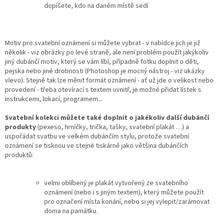
dopíšete, kdo na daném místě sedí
Motiv pro svatební oznámení si můžete vybrat - v nabídce jich je již
několik - viz obrázky po levé straně, ale není problém použít jakýkoliv
jiný dubánčí motiv, který se vám líbí, případně fotku doplnit o děti,
pejska nebo jiné drobnosti (Photoshop je mocný nástroj - viz ukázky
vlevo). Stejně tak lze měnit formát oznámení - ať už jde o velikost nebo
provedení - třeba otevírací s textem uvnitř, je možné přidat lístek s
instrukcemi, lokací, programem...
Svatební kolekci můžete také doplnit o jakékoliv další dubánčí
produkty
(pexeso, hrníčky, trička, tašky, svatební plakát …) a
uspořádat svatbu ve velkém dubánčím stylu, protože svatební
oznámení se tisknou ve stejné tiskárně jako většina dubánčích
produktů:
velmi oblíbený je plakát vytvořený ze svatebního
oznámení (nebo i s jiným textem), který můžete použít
pro označení místa konání, nebo si jej vylepit/zarámovat
doma na památku.