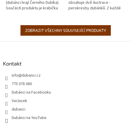
(dubánci hrají Černého Dubíka).
obsahuje dvě ilustrace -
Součástí produktu je krabička
perokresby dubánků. Z každé
na všech 69 karet (sada
strany je jiná ilustrace.
obsahuje klasických 2 × 32
karet, 4...
ZOBRAZIT VŠECHNY SOUVISEJÍCÍ PRODUKTY
Z
á
p
a
Kontakt
t
info
@
dubanci.cz
í
775 078 060
Dubánci na Facebooku
Vaclavek
dubanci
Dubánci na YouTube