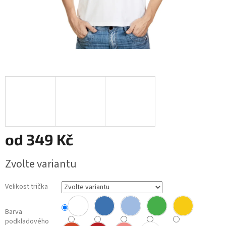
od
349 Kč
Měrná
Zvolte variantu
cena:
Velikost trička
Barva
podkladového