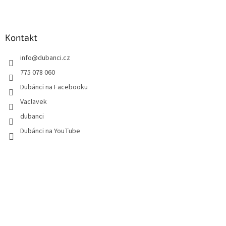
Z
á
p
a
Kontakt
t
info
@
dubanci.cz
í
775 078 060
Dubánci na Facebooku
Vaclavek
dubanci
Dubánci na YouTube