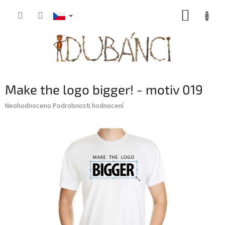
Přejít
NÁKUP
na
obsah
KOŠÍK
Make the logo bigger! - motiv 019
Průměrné
Neohodnoceno
Podrobnosti hodnocení
hodnocení
produktu
je
0,0
z
5
hvězdiček.