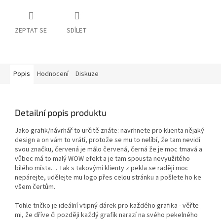
ZEPTAT SE
SDÍLET
Popis
Hodnocení
Diskuze
Detailní popis produktu
Jako grafik/návrhář to určitě znáte: navrhnete pro klienta nějaký
design a on vám to vrátí, protože se mu to nelíbí, že tam nevidí
svou značku, červená je málo červená, černá že je moc tmavá a
vůbec má to malý WOW efekt a je tam spousta nevyužitého
bílého místa… Tak s takovými klienty z pekla se raději moc
nepárejte, udělejte mu logo přes celou stránku a pošlete ho ke
všem čertům.
Tohle tričko je ideální vtipný dárek pro každého grafika - věřte
mi, že dříve či později každý grafik narazí na svého pekelného