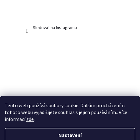
Sledovat na Instagramu
Tento web používá soubory cookie. Dalším procházením
tohoto webu vyjadřujete souhlas s jejich používáním.. Více
informací
zde
.
Nastavení
Vytvořil Shoptet