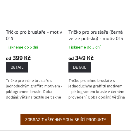
Tričko pro bruslaře - motiv
Tričko pro bruslaře (černá
014
verze potisku) - motiv 015
Tiskneme do 5 dní
Tiskneme do 5 dní
399 Kč
349 Kč
od
od
DETAIL
DETAIL
Tričko pro inline bruslaře s
Tričko pro inline bruslaře s
jednoduchým graffitti motivem -
jednoduchým graffitti motivem
piktogramem brusle. Doba
– piktogramem brusle v černém
dodání: Většina textilu se tiskne
provedení. Doba dodání: Většina
až podle objednávky, proto je
textilu se tiskne až podle
doba dodání...
objednávky, proto je doba...
ZOBRAZIT VŠECHNY SOUVISEJÍCÍ PRODUKTY