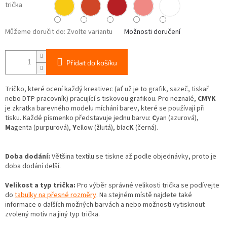
trička
Můžeme doručit do:
Zvolte variantu
Možnosti doručení
Přidat do košíku
Tričko, které ocení každý kreativec (ať už je to grafik, sazeč, tiskař
nebo DTP pracovník) pracující s tiskovou grafikou. Pro neznalé,
CMYK
je zkratka barevného modelu míchání barev, které se používají při
tisku. Každé písmenko představuje jednu barvu:
C
yan (azurová),
M
agenta (purpurová),
Y
ellow (žlutá), blac
K
(černá).
Doba dodání:
Většina textilu se tiskne až podle objednávky, proto je
doba dodání delší.
Velikost a typ trička:
Pro výběr správné velikosti trička se podívejte
do
tabulky na přesné rozměry
. Na stejném místě najdete také
informace o dalších možných barvách a nebo možnosti vytisknout
zvolený motiv na jiný typ trička.