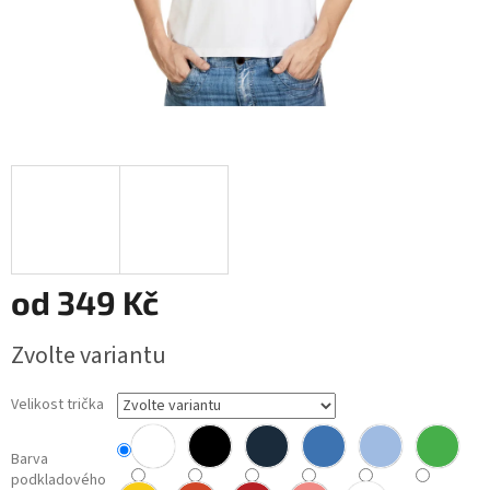
od
349 Kč
Měrná
Zvolte variantu
cena:
Velikost trička
Barva
podkladového