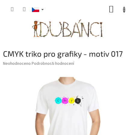
Přejít
NÁKUP
na
obsah
KOŠÍK
CMYK triko pro grafiky - motiv 017
Průměrné
Neohodnoceno
Podrobnosti hodnocení
hodnocení
produktu
je
0,0
z
5
hvězdiček.