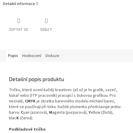
Detailní informace
ZEPTAT SE
SDÍLET
Popis
Hodnocení
Diskuze
Detailní popis produktu
Tričko, které ocení každý kreativec (ať už je to grafik, sazeč,
tiskař nebo DTP pracovník) pracující s tiskovou grafikou. Pro
neznalé,
CMYK
je zkratka barevného modelu míchání barev,
které se používají při tisku. Každé písmenko představuje jednu
barvu:
C
yan (azurová),
M
agenta (purpurová),
Y
ellow (žlutá),
blac
K
(černá).
Podkladové tričko