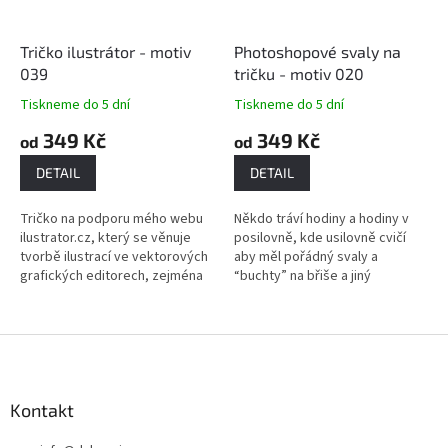
Tričko ilustrátor - motiv
Photoshopové svaly na
039
tričku - motiv 020
Tiskneme do 5 dní
Tiskneme do 5 dní
349 Kč
349 Kč
od
od
DETAIL
DETAIL
Tričko na podporu mého webu
Někdo tráví hodiny a hodiny v
ilustrator.cz, který se věnuje
posilovně, kde usilovně cvičí
tvorbě ilustrací ve vektorových
aby měl pořádný svaly a
grafických editorech, zejména
“buchty” na břiše a jiný
pak v programu Adobe
(chytřejší) zvládne ty samé
Illustrator. Motivem trika je
svaly vymodelovat během
logo...
chvilky ve...
Z
á
p
a
Kontakt
t