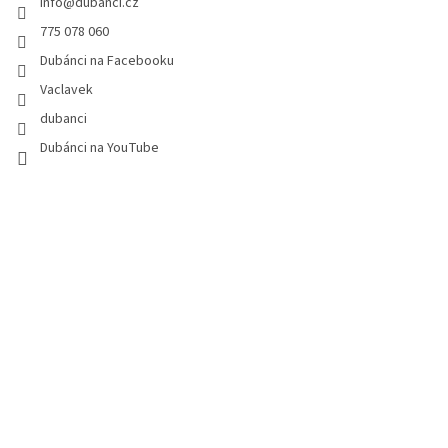
info
@
dubanci.cz
í
775 078 060
Dubánci na Facebooku
Vaclavek
dubanci
Dubánci na YouTube