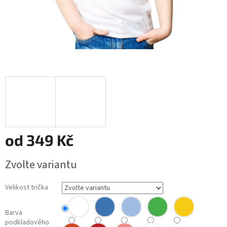
od
349 Kč
Měrná
Zvolte variantu
cena:
Velikost trička
Barva
podkladového