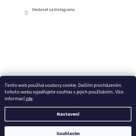
Sledovat na Instagramu
Tento web používá soubory cookie. Dalším procházením
tohoto webu vyjadřujete souhlas s jejich používáním.. Více
informací
zde
.
Nastavení
Vytvořil Shoptet
Souhlasím
Copyright 2026
Dubánčí eshop
. Všechna práva vyhrazena.