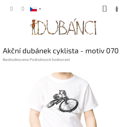
Přejít
NÁKUP
na
obsah
KOŠÍK
Akční dubánek cyklista - motiv 070
Průměrné
Neohodnoceno
Podrobnosti hodnocení
hodnocení
produktu
je
0,0
z
5
hvězdiček.