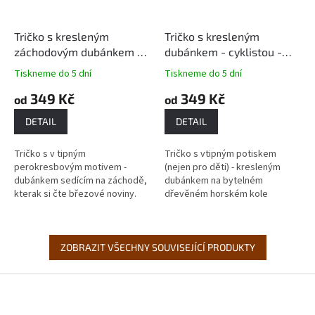
Tričko s kresleným
Tričko s kresleným
záchodovým dubánkem -
dubánkem - cyklistou -
motiv 065
motiv 064
Tiskneme do 5 dní
Tiskneme do 5 dní
349 Kč
349 Kč
od
od
DETAIL
DETAIL
Tričko s v tipným
Tričko s vtipným potiskem
perokresbovým motivem -
(nejen pro děti) - kresleným
dubánkem sedícím na záchodě,
dubánkem na bytelném
kterak si čte březové noviny.
dřevěném horském kole
Mimochodem je to jeden z
(dubánci jsou nadšenými
nejoblíbenějších dubánků, které
cyklisty a vzhledem k tomu, že
jsem kdy vytvořil....
žijí v lese, tak...
ZOBRAZIT VŠECHNY SOUVISEJÍCÍ PRODUKTY
Z
á
p