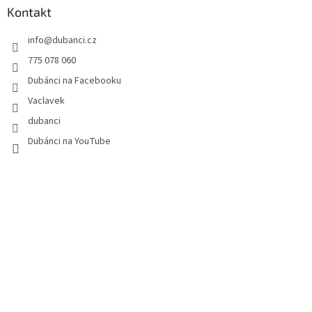
a
Kontakt
t
info
@
dubanci.cz
í
775 078 060
Dubánci na Facebooku
Vaclavek
dubanci
Dubánci na YouTube