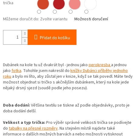
trička
Můžeme doručit do:
Zvolte variantu
Možnosti doručení
Přidat do košíku
Dubánek na kole tu už dvakrát byl - jednou jako
perokresba
a jednou
jako
fotka
. Tohohle jsem nakreslil do
knížky Dubánci příběhy jednoho
roku
a bylo mi líto, aby zůstal jen v knize, když se tak povedl. Máte tedy
možnost objednat si tričko s akčnějším dubánkem, který na kole jede
nějaký drsný sjezd (soudě podle jeho posezu).
Doba dodání:
Většina textilu se tiskne až podle objednávky, proto je
doba dodání delší.
Velikost a typ trička:
Pro výběr správné velikosti trička se podívejte
do
tabulky na přesné rozměry
. Na stejném místě najdete také
informace o dalších možných barvách a nebo možnosti vytisknout